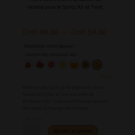
recette pour le Spritz, Kir et Tonic
Plage
CHF
49.00
–
CHF
54.00
de
prix :
Choisissez votre liqueur :
CHF 49.
: NaranCello artisanal 50cl
à
CHF 54.
Effacer
Réalisez des Spritz à l’orange avec notre
NaranCello 50cl et une bouteille de
BroSecco 75cl. Le duo parfait pour réaliser
des Spritz à l’orange ultra fruités.
CHF
54.00
quantité
Ajouter au panier
de