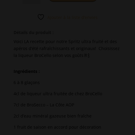
Coffret
A
Spritz
l
Ajouter à la liste d’envies
Cello
t
&
e
Détails du produit :
BroSecco
r
Voici LA recette pour notre Spritz ultra fruité et des
n
apéros d’été rafraîchissants et originaux! Choisissez
a
la liqueur BroCello selon vos goûts🥂🍾
t
i
v
Ingrédients :
e
6 à 8 glaçons
:
4cl de liqueur ultra fruitée de chez BroCello
7cl de BroSecco – La Côte AOP
2cl d’eau minéral gazeuse bien fraîche
1 fruit de saison en accord pour décoration