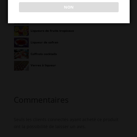
NON
Liqueurs d'agrumes
Liqueurs de fruits rouges
Liqueurs de fruits tropicaux
Liqueur de safran
Coffrets cocktails
Verres à liqueur
Commentaires
Seuls les clients connectés ayant acheté ce produit
ont la possibilité de laisser un avis.