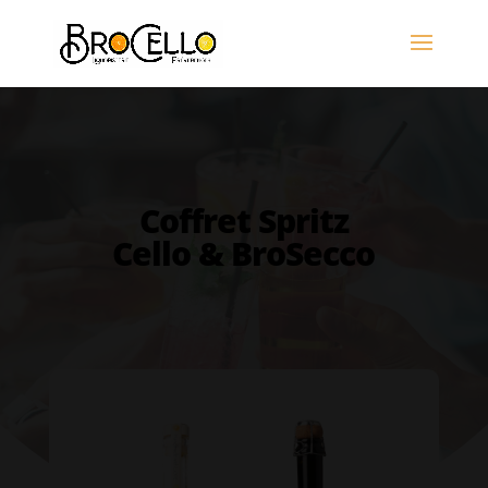
Coffret Spritz
Cello & BroSecco