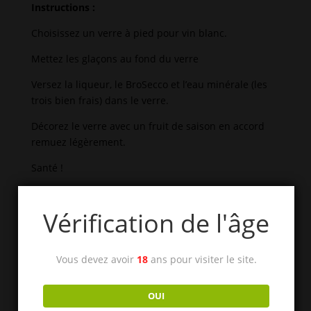
Instructions :
Choisissez un verre à pied pour vin blanc.
Mettez les glaçons au fond du verre
Versez la liqueur, le BroSecco et l’eau minérale (les
trois bien frais) dans le verre.
Décorez le verre avec un fruit de saison en accord
remuez légèrement.
Santé !
Chasselas mousseux
Vérification de l'âge
Liqueurs de fruits à coque
Vous devez avoir
18
ans pour visiter le site.
Liqueurs primées à DistiSuisse
OUI
Toutes nos liqueurs