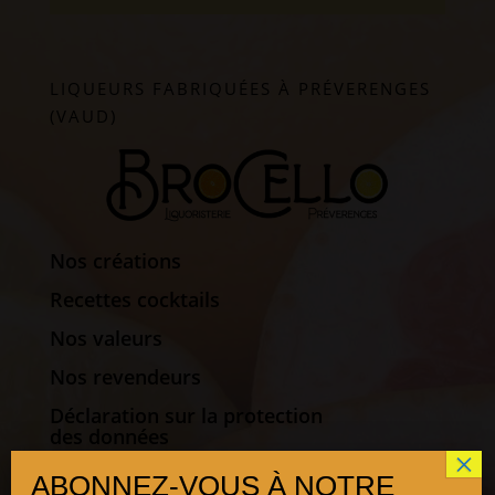
LIQUEURS FABRIQUÉES À PRÉVERENGES
(VAUD)
Nos créations
Recettes cocktails
Nos valeurs
Nos revendeurs
Déclaration sur la protection
des données
Politique de cookies