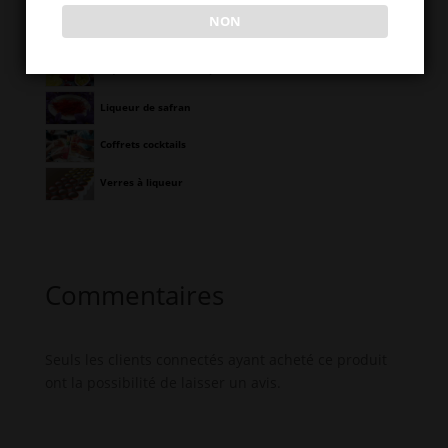
NON
Liqueurs de fruits rouges
Liqueurs de fruits tropicaux
Liqueur de safran
Coffrets cocktails
Verres à liqueur
Commentaires
Seuls les clients connectés ayant acheté ce produit
ont la possibilité de laisser un avis.