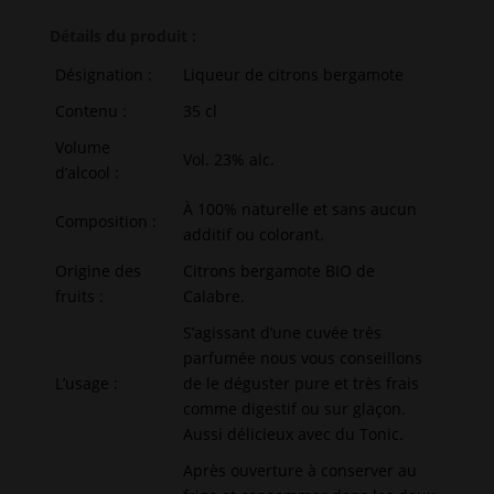
Liqueur
n
Détails du produit :
de
a
bergamote
t
Désignation :
Liqueur de citrons bergamote
i
Contenu :
35 cl
v
e
Volume
Vol. 23% alc.
:
d’alcool :
À 100% naturelle et sans aucun
Composition :
additif ou colorant.
Origine des
Citrons bergamote BIO de
fruits :
Calabre.
S’agissant d’une cuvée très
parfumée nous vous conseillons
L’usage :
de le déguster pure et très frais
comme digestif ou sur glaçon.
Aussi délicieux avec du Tonic.
Après ouverture à conserver au