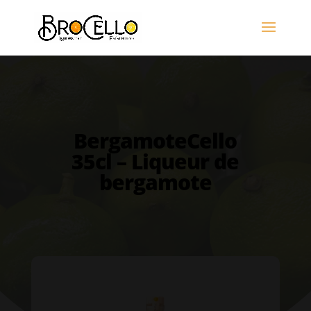
BergamoteCello
35cl – Liqueur de
bergamote