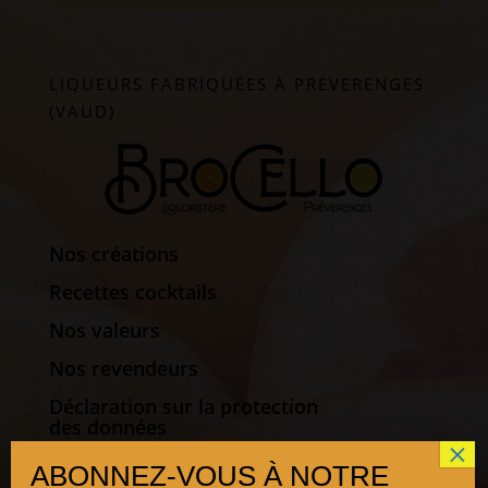
LIQUEURS FABRIQUÉES À PRÉVERENGES
(VAUD)
Nos créations
Recettes cocktails
Nos valeurs
Nos revendeurs
Déclaration sur la protection
des données
Politique de cookies