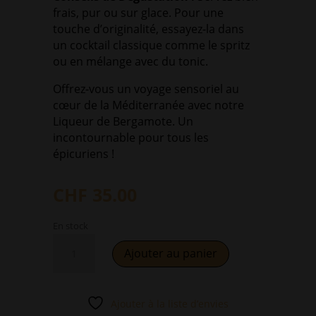
frais, pur ou sur glace. Pour une
touche d’originalité, essayez-la dans
un cocktail classique comme le spritz
ou en mélange avec du tonic.
Offrez-vous un voyage sensoriel au
cœur de la Méditerranée avec notre
Liqueur de Bergamote. Un
incontournable pour tous les
épicuriens !
CHF
35.00
En stock
quantité
A
Ajouter au panier
de
l
BergamoteCello
t
35cl
e
Ajouter à la liste d’envies
-
r