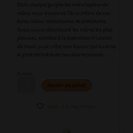
Dans chaque gorgée de notre liqueur de
mûre, vous trouverez l’âme même de ces
baies noires envoûtantes et délicieuses.
Nous avons sélectionné les mûres les plus
jûteuses, cueillies à la main dans le canton
de Vaud, pour créer une liqueur qui incarne
le goût véritable de nos mûres suisses.
En stock
quantité
A
Ajouter au panier
de
l
MûreCello
t
35cl
e
Ajouter à la liste d’envies
–
r
Liqueur
n
de
a
mûre
t