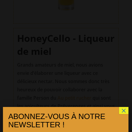
HoneyCello - Liqueur
de miel
Grands amateurs de miel, nous avions
envie d’élaborer une liqueur avec ce
délicieux nectar. Nous sommes donc très
heureux de pouvoir collaborer avec la
famille Person du
Au petit rucher
qui sont
les apiculteurs de Préverenges et ainsi vous
proposer une liqueur de miel local. Un goût
délicat de miel comme si vous le mangiez à
la cuillère. Idéal en toute occasion comme