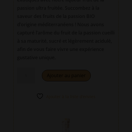
passion ultra fruitée. Succombez à la
saveur des fruits de la passion BIO
d’origine méditerranéens ! Nous avons
capturé l’arôme du fruit de la passion cueilli
à sa maturité, sucré et légèrement acidulé,
afin de vous faire vivre une expérience
gustative unique.
quantité
A
Ajouter au panier
de
l
MaracujaCello
t
35cl
e
Ajouter à la liste d’envies
–
r
Liqueur
n
fruit
a
de
t
la
i
passion
v