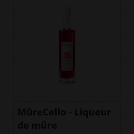
a
framboise
t
100%
i
suisse
v
e
:
MûreCello - Liqueur
de mûre