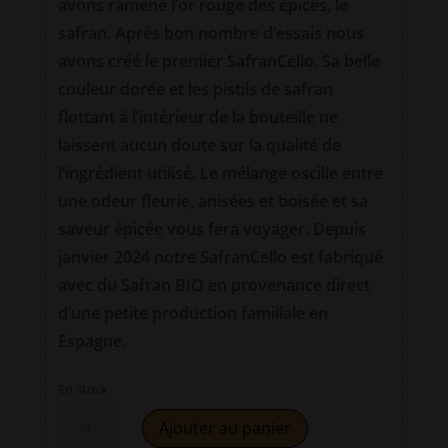
avons ramené l’or rouge des épices, le
safran. Après bon nombre d’essais nous
avons créé le premier SafranCello. Sa belle
couleur dorée et les pistils de safran
flottant à l’intérieur de la bouteille ne
laissent aucun doute sur la qualité de
l’ingrédient utilisé. Le mélange oscille entre
une odeur fleurie, anisées et boisée et sa
saveur épicée vous fera voyager. Depuis
janvier 2024 notre SafranCello est fabriqué
avec du Safran BIO en provenance direct
d’une petite production familiale en
Espagne.
En stock
quantité
A
Ajouter au panier
de
l