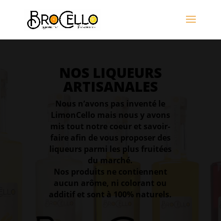
NOS LIQUEURS
ARTISANALES
Nous n’avons pas inventé le
LimonCello mais nous y avons
mis tout notre coeur et savoir-
faire afin de vous proposer des
liqueurs parmi les plus fruitées
du marché.
Nos produits ne contiennent
aucun arôme, ni colorant ou
additif et sont à 100% naturels.