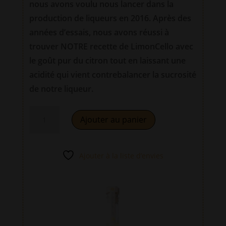
nous avons voulu nous lancer dans la
production de liqueurs en 2016. Après des
années d’essais, nous avons réussi à
trouver NOTRE recette de LimonCello avec
le goût pur du citron tout en laissant une
acidité qui vient contrebalancer la sucrosité
de notre liqueur.
quantité
A
Ajouter au panier
de
l
LimonCello
t
artisanal
e
Ajouter à la liste d’envies
50cl
r
-
n
Liqueur
a
de
t
citron
i
v