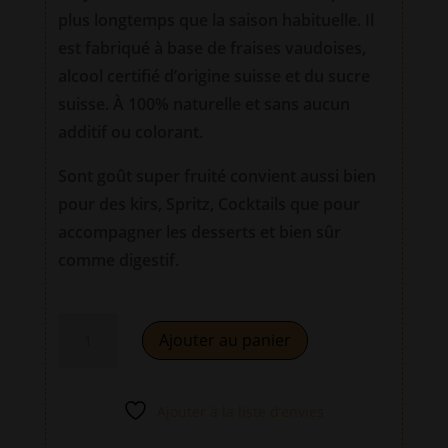
plus longtemps que la saison habituelle. Il
est fabriqué à base de fraises vaudoises,
alcool certifié d’origine suisse et du sucre
suisse. À 100% naturelle et sans aucun
additif ou colorant.
Sont goût super fruité convient aussi bien
pour des kirs, Spritz, Cocktails que pour
accompagner les desserts et bien sûr
comme digestif.
quantité
A
Ajouter au panier
de
l
FraiseCello
t
35cl
e
Ajouter à la liste d’envies
-
r
Liqueur
n