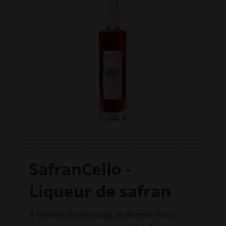
100%
i
Suisse
v
e
:
SafranCello -
Liqueur de safran
A la suite d’un voyage au Maroc, nous