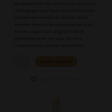
des grapefruits d’un producteur local dans
nos bagages pour faire nos premiers tests
et avons été emballé du résultat. Nous
sommes heureux de vous proposer cette
recette unique avec un goût fruité et
légèrement amer qui vous donnera
l’impression de croquer dans le fruit.
quantité
A
Ajouter au panier
de
l
GrapefruitCello
t
35cl
e
Ajouter à la liste d’envies
-
r
Liqueur
n
de
a
grapefruit
t
i
v