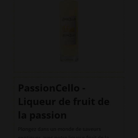
e
:
PassionCello -
Liqueur de fruit de
la passion
Plongez dans un monde de saveurs
exotiques avec notre liqueur fruit de la