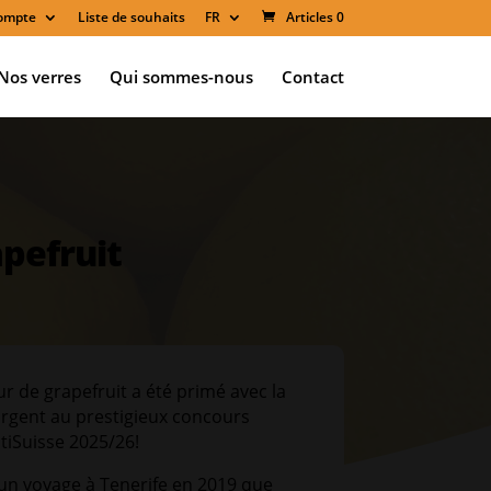
ompte
Liste de souhaits
FR
Articles 0
Nos verres
Qui sommes-nous
Contact
apefruit
ur de grapefruit a été primé avec la
argent au prestigieux concours
stiSuisse 2025/26!
d’un voyage à Tenerife en 2019 que