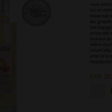
nous avons 
sur un march
beaucoup i
des grapefr
nos bagages
avions été 
heureux de 
même esprit
LimonCello.
amer le Gra
l’impression
CHF
30
quantité
de
GrapefruitCel
35cl
-