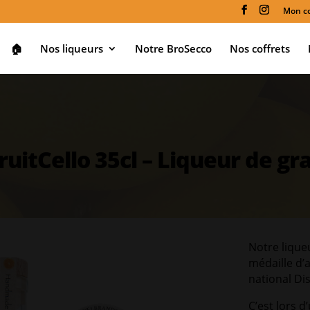
Mon c
🏠
Nos liqueurs
Notre BroSecco
Nos coffrets
uitCello 35cl – Liqueur de gr
Notre lique
médaille d’
national Di
C’est lors 