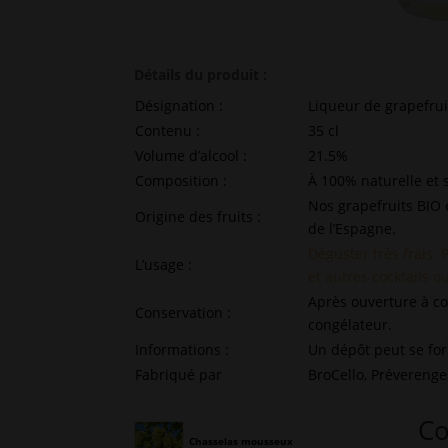
Détails du produit :
Désignation :
Liqueur de grapefrui
Contenu :
35 cl
Volume d’alcool :
21.5%
Composition :
À 100% naturelle et 
Nos grapefruits BIO 
Origine des fruits :
de l’Espagne.
Déguster très frais. 
L’usage :
et autres cocktails 
Après ouverture à c
Conservation :
congélateur.
Informations :
Un dépôt peut se form
Fabriqué par
BroCello, Préverenge
Co
Chasselas mousseux