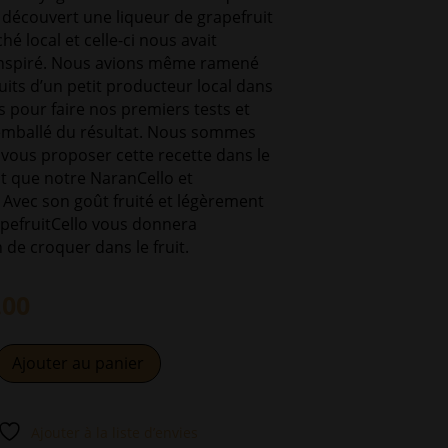
découvert une liqueur de grapefruit
é local et celle-ci nous avait
nspiré. Nous avions même ramené
uits d’un petit producteur local dans
 pour faire nos premiers tests et
emballé du résultat. Nous sommes
vous proposer cette recette dans le
 que notre NaranCello et
 Avec son goût fruité et légèrement
pefruitCello vous donnera
 de croquer dans le fruit.
.00
A
Ajouter au panier
l
lo
t
e
Ajouter à la liste d’envies
r