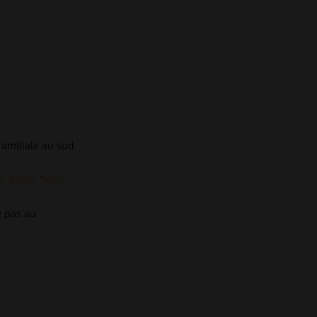
n
a
t
i
v
e
:
familiale au sud
ir Royal, Tonic
e pas au