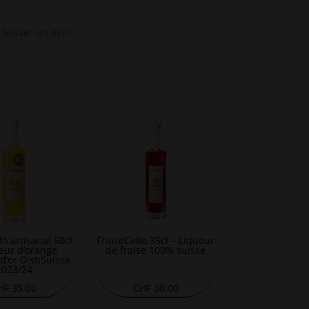
 laisser un avis.
o artisanal 50cl
FraiseCello 35cl – Liqueur
eur d’orange
de fraise 100% suisse
d’or DistiSuisse
2023/24
HF
35.00
CHF
30.00