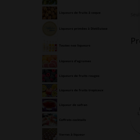
Liqueurs de fruits à coque
Seul
Liqueurs primées à DistiSuisse
Pr
Toutes nos liqueurs
Liqueurs d'agrumes
Liqueurs de fruits rouges
Liqueurs de fruits tropicaux
Liqueur de safran
L
Coffrets cocktails
Verres à liqueur